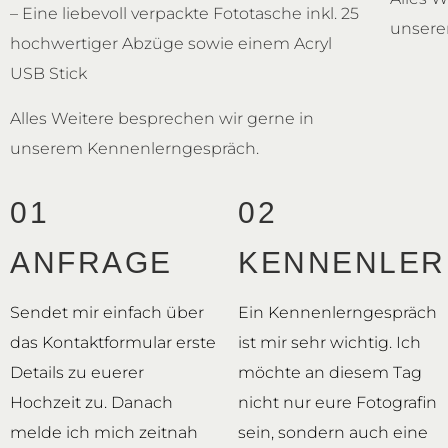
– Eine liebevoll verpackte Fototasche inkl. 25
unsere
hochwertiger Abzüge sowie einem Acryl
USB Stick
Alles Weitere besprechen wir gerne in
unserem Kennenlerngespräch.
01
02
ANFRAGE
KENNENLER
Sendet mir einfach über
Ein Kennenlerngespräch
das Kontaktformular erste
ist mir sehr wichtig. Ich
Details zu euerer
möchte an diesem Tag
Hochzeit zu. Danach
nicht nur eure Fotografin
melde ich mich zeitnah
sein, sondern auch eine