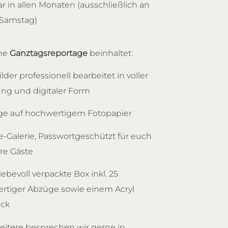
 in allen Monaten (ausschließlich an
Samstag)
ne
Ganztagsreportage
beinhaltet:
Bilder professionell bearbeitet in voller
ung und digitaler Form
ge auf hochwertigem Fotopapier
e-Galerie, Passwortgeschützt für euch
re Gäste
liebevoll verpackte Box inkl. 25
rtiger Abzüge sowie einem Acryl
ick
eitere besprechen wir gerne in